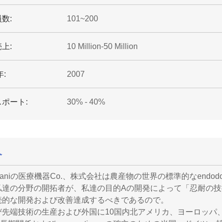
数:
101~200
上:
10 Million-50 Million
年:
2007
ポート:
30% - 40%
介
aniの医療機器Co.、株式会社は農産物の世界の標準的なendo
私達の分野の開拓者が、私達の目的Aの開発によって「忍耐の技
続的な開発および改善達成するべきであるので。
び先端技術の生産および外国に10国内北アメリカ、ヨーロッパ