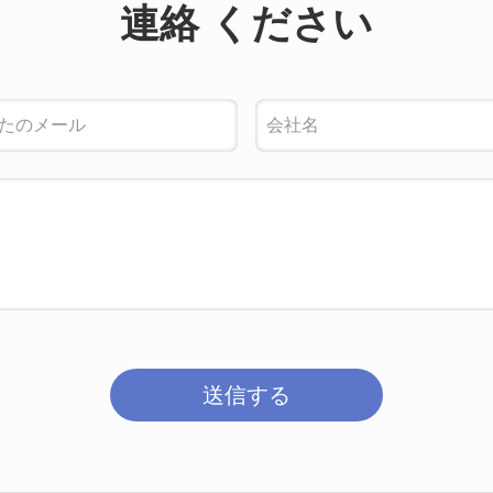
連絡 ください
送信する