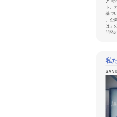
ア.i
ト、
基づ
」企
は」の
開発
私
SAN