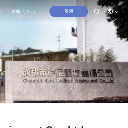
引用
ト
連絡 ください