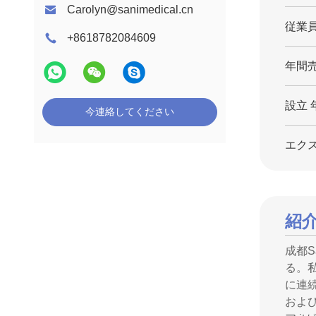
Carolyn@sanimedical.cn
従業員
+8618782084609
年間売
設立 
今連絡してください
エクス
紹
成都S
る。
に連
およ