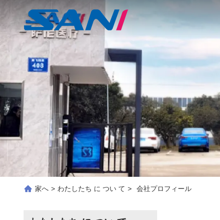
家へ
>
わたしたち に つい て
>
会社プロフィール