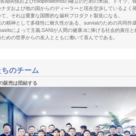
tが長期関係およびcooperationssの確立のための米国、
カナダおよび他の国からのディーラーと現在交渉しているよく
いて、それは重要な国際的な歯科プロダクト製造になる。
業の精神として多様性に耐久性がある、survialのための共同
asitsによって主義.SANIが人間の健康.itに捧げる社会的
のための世界からの友人とともに働いて喜んでである。
たちのチーム
Iの販売は団結する