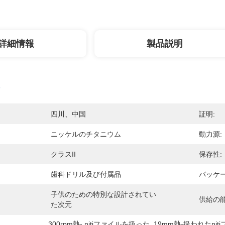
詳細情報
製品説明
四川、中国
証明:
ニッケルのチタニウム
動力源:
クラスII
保存性:
歯科ドリル及び付属品
パッケー
子供のための特別な設計されてい
供給の能
た次元
300rpm熱- nitiファイルを扱った
, 
19mm熱-扱われたnit