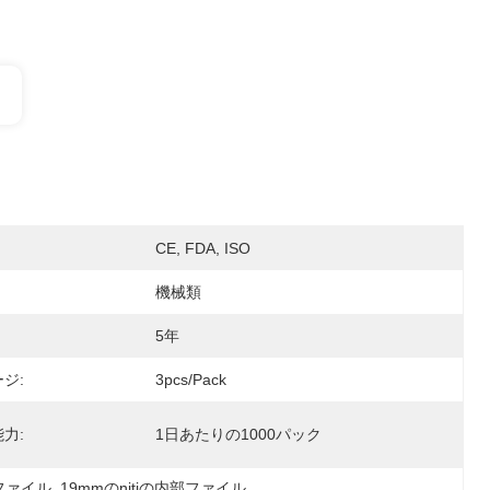
CE, FDA, ISO
機械類
5年
ジ:
3pcs/pack
力:
1日あたりの1000パック
iファイル
, 
19mmのnitiの内部ファイル