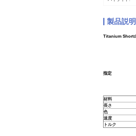
製品説明
Titanium Sho
指定
材料
長さ
色
速度
トルク