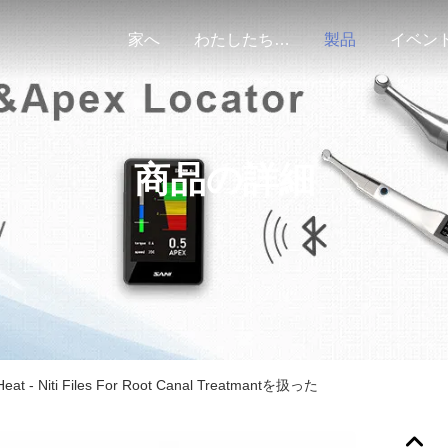
家へ
わたしたち に つい て
製品
イベン
商品の詳細
t - Niti Files For Root Canal Treatmantを扱った