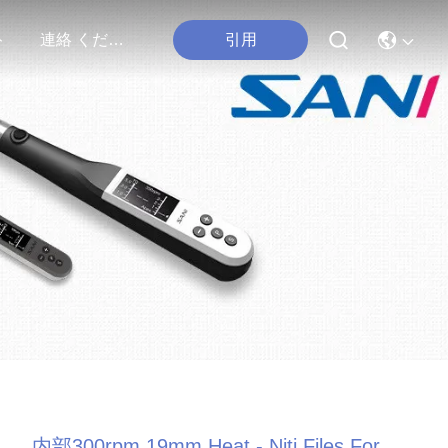
引用
ト
連絡 ください
内部300rpm 19mm Heat - Niti Files For