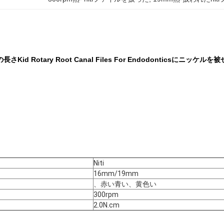
rtの長さKid Rotary Root Canal Files For Endodonticsにニッケル
Niti
16mm/19mm
、赤い青い、黄色い
300rpm
2.0N.cm