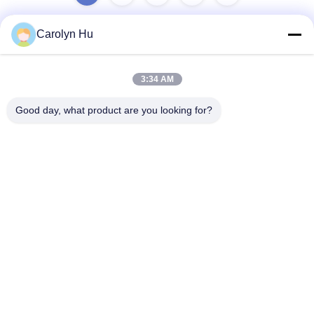
Carolyn Hu
迅速な連絡
3:34 AM
アドレス
Good day, what product are you looking for?
第2204の建物Aの補助の正方形No.666晋城市の道、Gaoxin地
区、成都、中国。
テレ
86-28-83361652
メール
Carolyn@sanimedical.cn