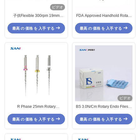
ビデオ
子供Flexible 300rpm 19mm
FDA Approved Handhold Rotary
Nickel Titanium Dental Endo Files
Endo Files、6pcs/Box U File
Heat Activation
Endo
最高 の 価格 を 入手 する
最高 の 価格 を 入手 する
ビデオ
R Phase 25mm Rotary
BS 3.0N/Cm Rotary Endo Files、
Endodontic Files For Dental
Metal Silver 31mm Rotary Files
Retreatment
最高 の 価格 を 入手 する
最高 の 価格 を 入手 する