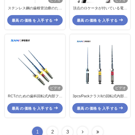
ビデオ
ビデオ
ステンレス鋼の歯根管治療のため
頂点のロケータが付いている電気
のEndodontic回転式内部のファイ
回転式内部ファイル携帯用コード
ル システム06# 08# 10# 12# 15#
レス内部モーター
最高 の 価格 を 入手 する
最高 の 価格 を 入手 する
17#
ビデオ
ビデオ
RCTのための歯科回転式内部ファ
3pcs/PackクラスIIの回転式内部フ
イル医療機器BS回転式ファイル
ァイル医学BS回転式ファイル
3pcs/Pack
025/17 RCTのための04/20 06/25
最高 の 価格 を 入手 する
最高 の 価格 を 入手 する
1
2
3