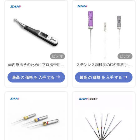
ビデオ
ビデオ
歯内療法学のためにプロ携帯用黒
ステンレス鋼極度のCの歯科手は
い/ピンク色OLED歯科内部モータ
歯内療法学のための6pcs/パック
ーEDO-1
をファイルする
最高 の 価格 を 入手 する
最高 の 価格 を 入手 する