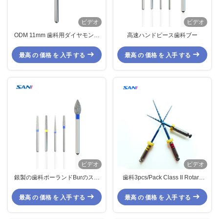
ビデオ
ビデオ
ODM 11mm 歯科用ダイヤモンド
高速ハンドピース歯科ブー
バー
最高 の 価格 を 入手 する
最高 の 価格 を 入手 する
ビデオ
ビデオ
銀製の歯科ポーランドBurのステ
歯科3pcs/Pack Class II Rotary
ンレス鋼のダイヤモンドBurは高
Endo Files Medical Instrument
速Handpieceのために置いた
最高 の 価格 を 入手 する
最高 の 価格 を 入手 する