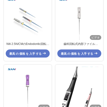
ビデオ
Niti 2.5N/CMのEndodontic回転式
歯科回転式内部ファイル
ファイル システムの青いナノのコ
Endodontic回転式システム06#
ーティング
08# 10# 12# 15# 17#
最高 の 価格 を 入手 する
最高 の 価格 を 入手 する