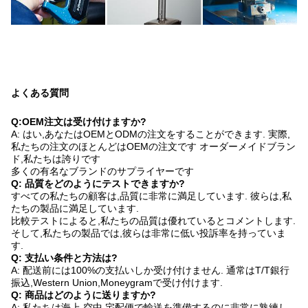
よくある質問
Q:OEM注文は受け付けますか?
A: はい,あなたはOEMとODMの注文をすることができます. 実際,
私たちの注文のほとんどはOEMの注文です オーダーメイドブラン
ド,私たちは誇りです
多くの有名なブランドのサプライヤーです
Q: 品質をどのようにテストできますか?
すべての私たちの顧客は,品質に非常に満足しています. 彼らは,私
たちの製品に満足しています.
比較テストによると,私たちの品質は優れているとコメントします.
そして,私たちの製品では,彼らは非常に低い投訴率を持っていま
す.
Q: 支払い条件と方法は?
A: 配送前には100%の支払いしか受け付けません. 通常はT/T銀行
振込,Western Union,Moneygramで受け付けます.
Q: 商品はどのように送りますか?
A: 私たちは海上,空中,宅配便で輸送を準備するのに非常に熟練し