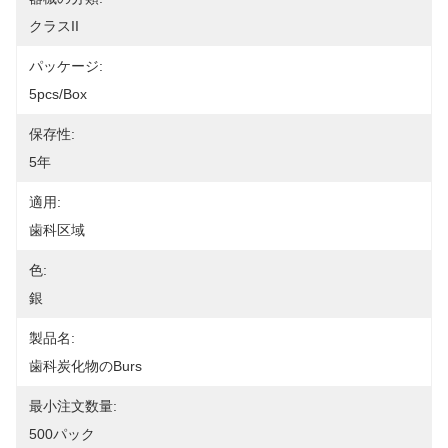
クラスII
パッケージ:
5pcs/box
保存性:
5年
適用:
歯科区域
色:
銀
製品名:
歯科炭化物のburs
最小注文数量:
500パック