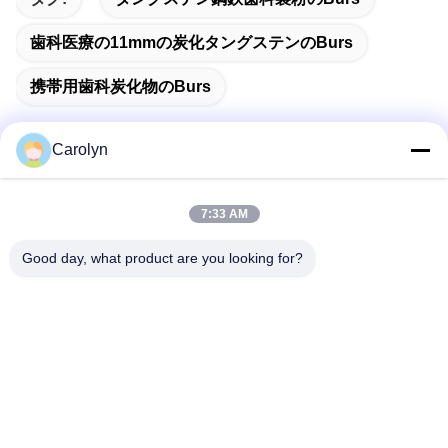
歯科医療の11mmの炭化タングステンのburs
携帯用歯科炭化物のburs
Carolyn
迅速な連絡
7:33 AM
Good day, what product are you looking for?
アドレス
第2204の建物Aの補助の正方形No.666晋城市の道、Gaoxin地
区、成都、中国。
テレ
86-28-83361652
メール
Carolyn@sanimedical.cn