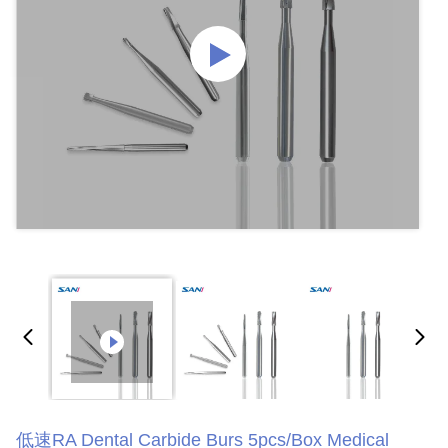
低速RA Dental Carbide Burs 5pcs/Box Medical