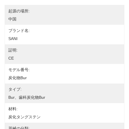
起源の場所:
中国
ブランド名:
SANI
証明:
CE
モデル番号:
炭化物bur
タイプ:
Bur、歯科炭化物bur
材料:
炭化タングステン
器械の分類: