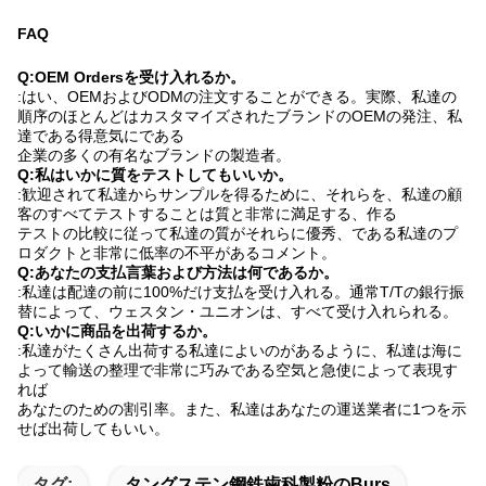
FAQ
Q:OEM Ordersを受け入れるか。
:はい、OEMおよびODMの注文することができる。実際、私達の
順序のほとんどはカスタマイズされたブランドのOEMの発注、私
達である得意気にである
企業の多くの有名なブランドの製造者。
Q:私はいかに質をテストしてもいいか。
:歓迎されて私達からサンプルを得るために、それらを、私達の顧
客のすべてテストすることは質と非常に満足する、作る
テストの比較に従って私達の質がそれらに優秀、である私達のプ
ロダクトと非常に低率の不平があるコメント。
Q:あなたの支払言葉および方法は何であるか。
:私達は配達の前に100%だけ支払を受け入れる。通常T/Tの銀行振
替によって、ウェスタン・ユニオンは、すべて受け入れられる。
Q:いかに商品を出荷するか。
:私達がたくさん出荷する私達によいのがあるように、私達は海に
よって輸送の整理で非常に巧みである空気と急使によって表現す
れば
あなたのための割引率。また、私達はあなたの運送業者に1つを示
せば出荷してもいい。
タグ:
タングステン鋼鉄歯科製粉のburs