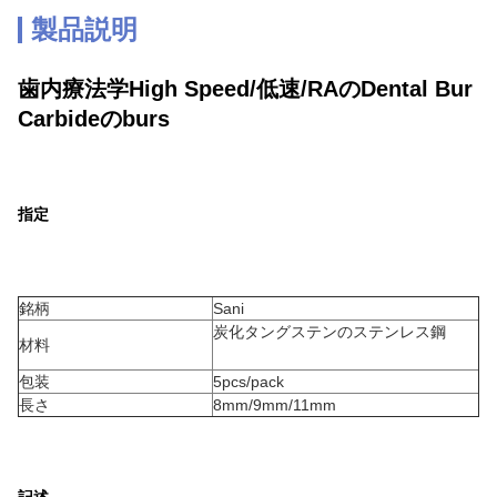
製品説明
歯内療法学High Speed/低速/RAのDental Bur
Carbideのburs
指定
銘柄
Sani
炭化タングステンのステンレス鋼
材料
包装
5pcs/pack
長さ
8mm/9mm/11mm